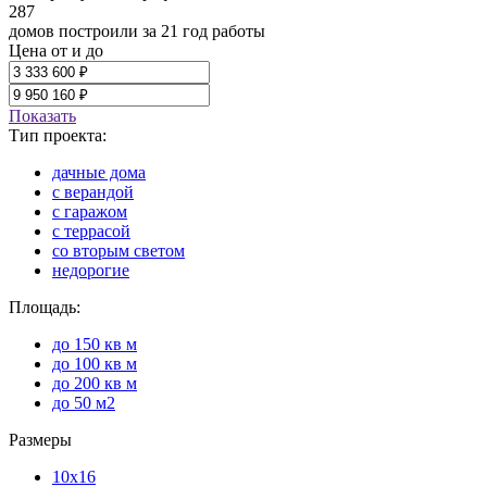
287
домов построили за 21 год работы
Цена от и до
Показать
Тип проекта:
дачные дома
с верандой
с гаражом
с террасой
со вторым светом
недорогие
Площадь:
до 150 кв м
до 100 кв м
до 200 кв м
до 50 м2
Размеры
10х16