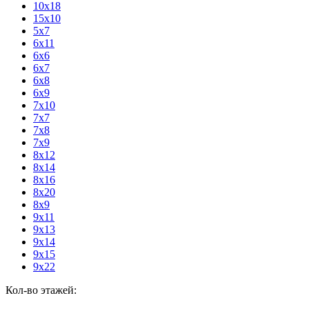
10х18
15х10
5х7
6х11
6х6
6х7
6х8
6х9
7х10
7х7
7х8
7х9
8х12
8х14
8х16
8х20
8х9
9х11
9х13
9х14
9х15
9х22
Кол-во этажей: