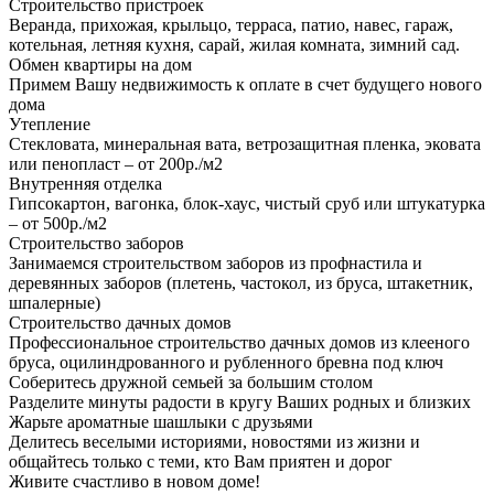
Строительство пристроек
Веранда, прихожая, крыльцо, терраса, патио, навес, гараж,
котельная, летняя кухня, сарай, жилая комната, зимний сад.
Обмен квартиры на дом
Примем Вашу недвижимость к оплате в счет будущего нового
дома
Утепление
Стекловата, минеральная вата, ветрозащитная пленка, эковата
или пенопласт – от 200р./м2
Внутренняя отделка
Гипсокартон, вагонка, блок-хаус, чистый сруб или штукатурка
– от 500р./м2
Строительство заборов
Занимаемся строительством заборов из профнастила и
деревянных заборов (плетень, частокол, из бруса, штакетник,
шпалерные)
Строительство дачных домов
Профессиональное строительство дачных домов из клееного
бруса, оцилиндрованного и рубленного бревна под ключ
Соберитесь дружной семьей за большим столом
Разделите минуты радости в кругу Ваших родных и близких
Жарьте ароматные шашлыки с друзьями
Делитесь веселыми историями, новостями из жизни и
общайтесь только с теми, кто Вам приятен и дорог
Живите счастливо в новом доме!