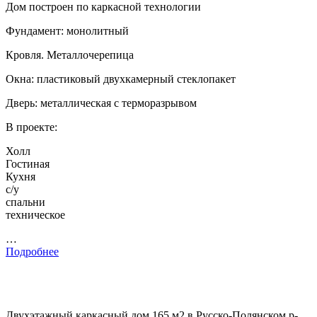
Дом построен по каркасной технологии
Фундамент: монолитный
Кровля. Металлочерепица
Окна: пластиковый двухкамерный стеклопакет
Дверь: металлическая с терморазрывом
В проекте:
Холл
Гостиная
Кухня
с/у
спальни
техническое
…
Подробнее
Двухэтажный каркасный дом 165 м2 в Русско-Полянском р-