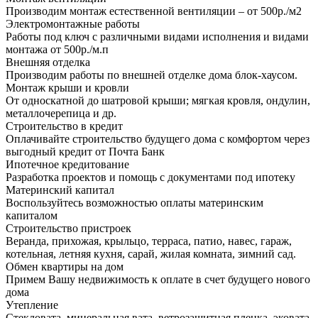
Производим монтаж естественной вентиляции – от 500р./м2
Электромонтажные работы
Работы под ключ с различными видами исполнения и видами
монтажа от 500р./м.п
Внешняя отделка
Производим работы по внешней отделке дома блок-хаусом.
Монтаж крыши и кровли
От односкатной до шатровой крыши; мягкая кровля, ондулин,
металлочерепица и др.
Строительство в кредит
Оплачивайте строительство будущего дома с комфортом через
выгодный кредит от Почта Банк
Ипотечное кредитование
Разработка проектов и помощь с документами под ипотеку
Материнский капитал
Воспользуйтесь возможностью оплаты материнским
капиталом
Строительство пристроек
Веранда, прихожая, крыльцо, терраса, патио, навес, гараж,
котельная, летняя кухня, сарай, жилая комната, зимний сад.
Обмен квартиры на дом
Примем Вашу недвижимость к оплате в счет будущего нового
дома
Утепление
Стекловата, минеральная вата, ветрозащитная пленка, эковата