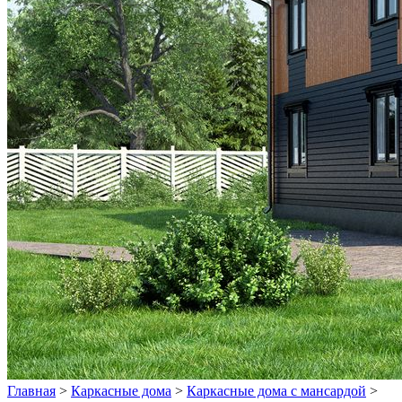
Главная
>
Каркасные дома
>
Каркасные дома с мансардой
>