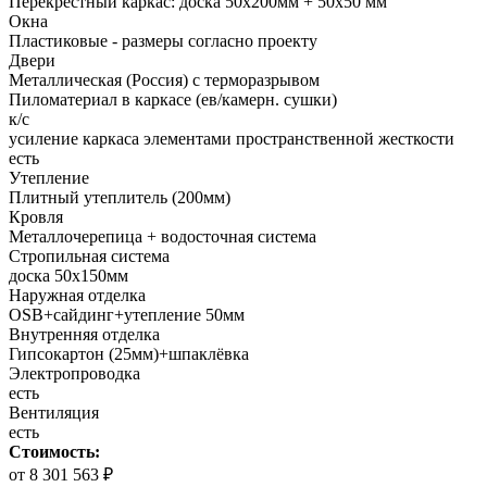
Перекрестный каркас: доска 50х200мм + 50х50 мм
Окна
Пластиковые - размеры согласно проекту
Двери
Металлическая (Россия) с терморазрывом
Пиломатериал в каркасе (ев/камерн. сушки)
к/с
усиление каркаса элементами пространственной жесткости
есть
Утепление
Плитный утеплитель (200мм)
Кровля
Металлочерепица + водосточная система
Стропильная система
доска 50х150мм
Наружная отделка
OSB+cайдинг+утепление 50мм
Внутренняя отделка
Гипсокартон (25мм)+шпаклёвка
Электропроводка
есть
Вентиляция
есть
Стоимость:
от 8 301 563 ₽