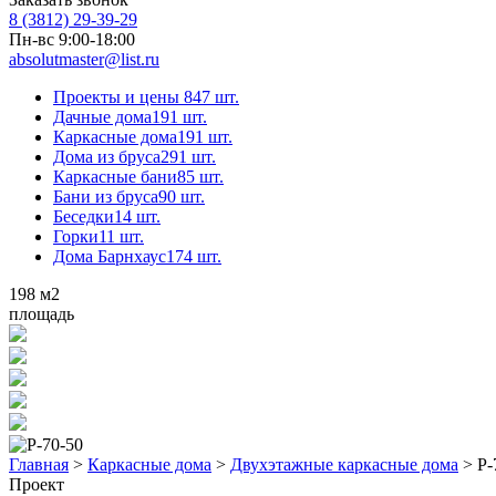
8 (3812) 29-39-29
Пн-вс 9:00-18:00
absolutmaster@list.ru
Проекты и цены
847 шт.
Дачные дома
191 шт.
Каркасные дома
191 шт.
Дома из бруса
291 шт.
Каркасные бани
85 шт.
Бани из бруса
90 шт.
Беседки
14 шт.
Горки
11 шт.
Дома Барнхаус
174 шт.
198
м2
площадь
Главная
>
Каркасные дома
>
Двухэтажные каркасные дома
>
Р-
Проект