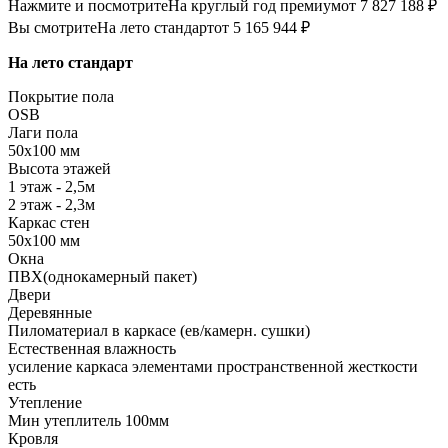
Нажмите и посмотрите
На круглый год премиум
от 7 827 188 ₽
Вы смотрите
На лето стандарт
от 5 165 944 ₽
На лето стандарт
Покрытие пола
OSB
Лаги пола
50х100 мм
Высота этажей
1 этаж - 2,5м
2 этаж - 2,3м
Каркас стен
50х100 мм
Окна
ПВХ(однокамерный пакет)
Двери
Деревянные
Пиломатериал в каркасе (ев/камерн. сушки)
Естественная влажность
усиление каркаса элементами пространственной жесткости
есть
Утепление
Мин утеплитель 100мм
Кровля