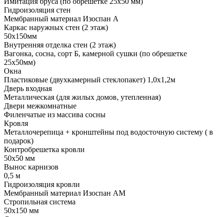
Имитация бруса (по обрешетке 25х50 мм)
Гидроизоляция стен
Мембранный материал Изоспан А
Каркас наружных стен (2 этаж)
50х150мм
Внутренняя отделка стен (2 этаж)
Вагонка, сосна, сорт Б, камерной сушки (по обрешетке
25х50мм)
Окна
Пластиковые (двухкамерный стеклопакет) 1,0х1,2м
Дверь входная
Металлическая (для жилых домов, утепленная)
Двери межкомнатные
Филенчатые из массива сосны
Кровля
Металлочерепица + кронштейны под водосточную систему ( в
подарок)
Контробрешетка кровли
50х50 мм
Вынос карнизов
0,5 м
Гидроизоляция кровли
Мембранный материал Изоспан АМ
Стропильная система
50х150 мм