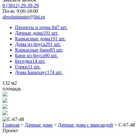
8 (3812) 29-39-29
Пн-вс 9:00-18:00
absolutmaster@list.ru
Проекты и цены
847 шт.
Дачные дома
191 шт.
Каркасные дома
191 шт.
Дома из бруса
291 шт.
Каркасные бани
85 шт.
Бани из бруса
90 шт.
Беседки
14 шт.
Горки
11 шт.
Дома Барнхаус
174 шт.
132
м2
площадь
Главная
>
Дачные дома
>
Дачные дома с мансардой
>
С-67-48
Проект