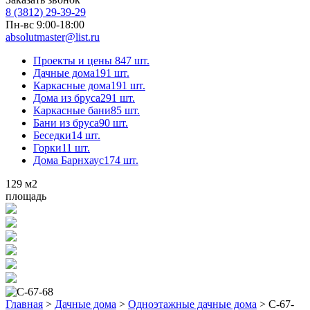
8 (3812) 29-39-29
Пн-вс 9:00-18:00
absolutmaster@list.ru
Проекты и цены
847 шт.
Дачные дома
191 шт.
Каркасные дома
191 шт.
Дома из бруса
291 шт.
Каркасные бани
85 шт.
Бани из бруса
90 шт.
Беседки
14 шт.
Горки
11 шт.
Дома Барнхаус
174 шт.
129
м2
площадь
Главная
>
Дачные дома
>
Одноэтажные дачные дома
>
С-67-