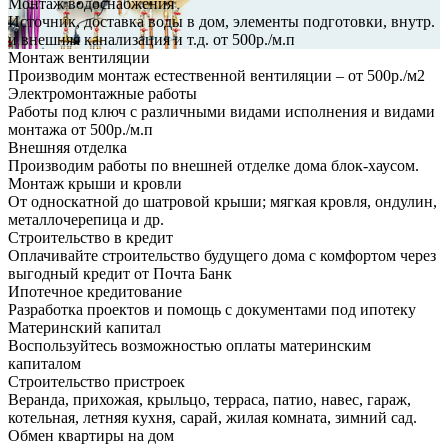
Монтаж водоснабжения
Источник, доставка воды в дом, элементы подготовки, внутр.
и внешняя канализация и т.д. от 500р./м.п
Монтаж вентиляции
Производим монтаж естественной вентиляции – от 500р./м2
Электромонтажные работы
Работы под ключ с различными видами исполнения и видами
монтажа от 500р./м.п
Внешняя отделка
Производим работы по внешней отделке дома блок-хаусом.
Монтаж крыши и кровли
От односкатной до шатровой крыши; мягкая кровля, ондулин,
металлочерепица и др.
Строительство в кредит
Оплачивайте строительство будущего дома с комфортом через
выгодный кредит от Почта Банк
Ипотечное кредитование
Разработка проектов и помощь с документами под ипотеку
Материнский капитал
Воспользуйтесь возможностью оплаты материнским
капиталом
Строительство пристроек
Веранда, прихожая, крыльцо, терраса, патио, навес, гараж,
котельная, летняя кухня, сарай, жилая комната, зимний сад.
Обмен квартиры на дом