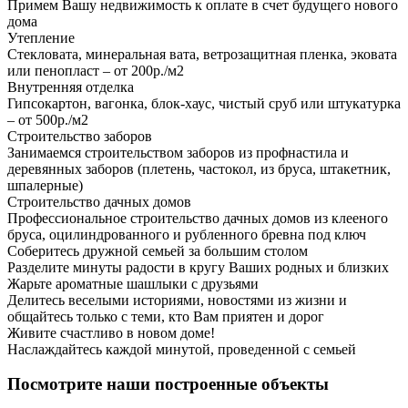
Примем Вашу недвижимость к оплате в счет будущего нового
дома
Утепление
Стекловата, минеральная вата, ветрозащитная пленка, эковата
или пенопласт – от 200р./м2
Внутренняя отделка
Гипсокартон, вагонка, блок-хаус, чистый сруб или штукатурка
– от 500р./м2
Строительство заборов
Занимаемся строительством заборов из профнастила и
деревянных заборов (плетень, частокол, из бруса, штакетник,
шпалерные)
Строительство дачных домов
Профессиональное строительство дачных домов из клееного
бруса, оцилиндрованного и рубленного бревна под ключ
Соберитесь дружной семьей за большим столом
Разделите минуты радости в кругу Ваших родных и близких
Жарьте ароматные шашлыки с друзьями
Делитесь веселыми историями, новостями из жизни и
общайтесь только с теми, кто Вам приятен и дорог
Живите счастливо в новом доме!
Наслаждайтесь каждой минутой, проведенной с семьей
Посмотрите наши построенные объекты