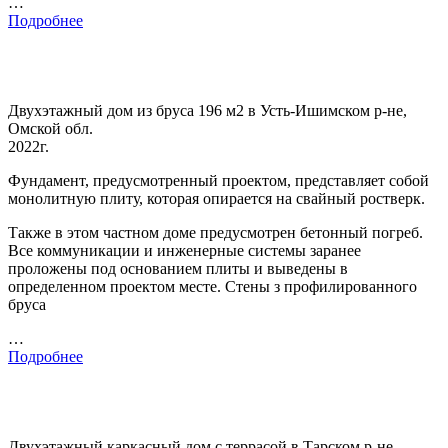
…
Подробнее
Двухэтажный дом из бруса 196 м2 в Усть-Ишимском р-не,
Омской обл.
2022г.
Фундамент, предусмотренный проектом, представляет собой
монолитную плиту, которая опирается на свайный ростверк.
Также в этом частном доме предусмотрен бетонный погреб.
Все коммуникации и инженерные системы заранее
проложены под основанием плиты и выведены в
определенном проектом месте. Стены з профилированного
бруса
…
Подробнее
Двухэтажный каркасный дом с террасой в Тарском р-не,