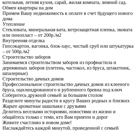
котельная, летняя кухня, сарай, жилая комната, зимний сад.
Обмен квартиры на дом
Примем Вашу недвижимость к оплате в счет будущего нового
дома
Утепление
Стекловата, минеральная вата, ветрозащитная пленка, эковата
или пенопласт – от 200р./м2
Внутренняя отделка
Гипсокартон, вагонка, блок-хаус, чистый сруб или штукатурка
– от 500р./м2
Строительство заборов
Занимаемся строительством заборов из профнастила и
деревянных заборов (плетень, частокол, из бруса, штакетник,
шпалерные)
Строительство дачных домов
Профессиональное строительство дачных домов из клееного
бруса, оцилиндрованного и рубленного бревна под ключ
Соберитесь дружной семьей за большим столом
Разделите минуты радости в кругу Ваших родных и близких
Жарьте ароматные шашлыки с друзьями
Делитесь веселыми историями, новостями из жизни и
общайтесь только с теми, кто Вам приятен и дорог
Живите счастливо в новом доме!
Наслаждайтесь каждой минутой, проведенной с семьей