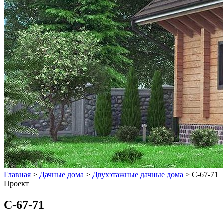
Главная
>
Дачные дома
>
Двухэтажные дачные дома
>
С-67-71
Проект
С-67-71