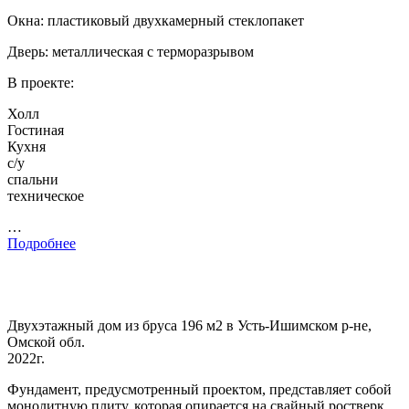
Окна: пластиковый двухкамерный стеклопакет
Дверь: металлическая с терморазрывом
В проекте:
Холл
Гостиная
Кухня
с/у
спальни
техническое
…
Подробнее
Двухэтажный дом из бруса 196 м2 в Усть-Ишимском р-не,
Омской обл.
2022г.
Фундамент, предусмотренный проектом, представляет собой
монолитную плиту, которая опирается на свайный ростверк.