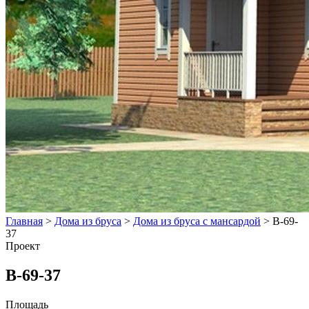
Главная
>
Дома из бруса
>
Дома из бруса с мансардой
>
В-69-
37
Проект
В-69-37
Площадь