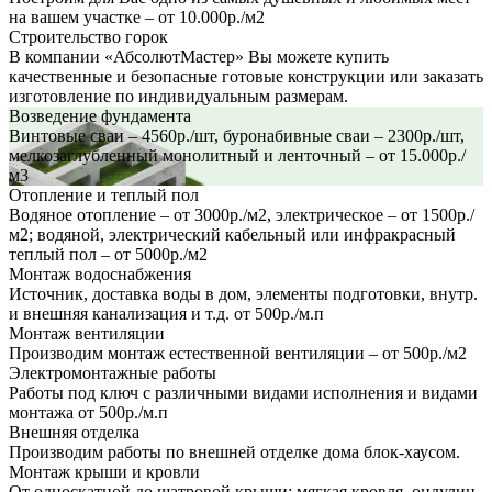
на вашем участке – от 10.000р./м2
Строительство горок
В компании «АбсолютМастер» Вы можете купить
качественные и безопасные готовые конструкции или заказать
изготовление по индивидуальным размерам.
Возведение фундамента
Винтовые сваи – 4560р./шт, буронабивные сваи – 2300р./шт,
мелкозаглубленный монолитный и ленточный – от 15.000р./
м3
Отопление и теплый пол
Водяное отопление – от 3000р./м2, электрическое – от 1500р./
м2; водяной, электрический кабельный или инфракрасный
теплый пол – от 5000р./м2
Монтаж водоснабжения
Источник, доставка воды в дом, элементы подготовки, внутр.
и внешняя канализация и т.д. от 500р./м.п
Монтаж вентиляции
Производим монтаж естественной вентиляции – от 500р./м2
Электромонтажные работы
Работы под ключ с различными видами исполнения и видами
монтажа от 500р./м.п
Внешняя отделка
Производим работы по внешней отделке дома блок-хаусом.
Монтаж крыши и кровли
От односкатной до шатровой крыши; мягкая кровля, ондулин,