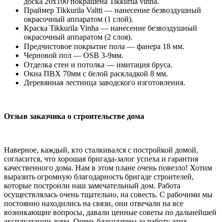
доска 20х100 покрашена Tikkurila vinha. ⠀
Праймер Tikkurila Valtti — нанесение безвоздушный
окрасочный аппаратом (1 слой).
Краска Tikkurila Vinha — нанесение безвоздушный
окрасочный аппаратом (2 слоя).
Предчистовое покрытие пола — фанера 18 мм. ⠀
Черновой пол — OSB 3-9мм.
Отделка стен и потолка — имитация бруса. ⠀
Окна ПВХ 70мм с белой раскладкой 8 мм.
Деревянная лестница заводского изготовления.
Отзыв заказчика о строительстве дома
Наверное, каждый, кто сталкивался с постройкой домой,
согласится, что хорошая бригада-залог успеха и гарантия
качественного дома. Нам в этом плане очень повезло! Хотим
выразить огромную благодарность бригаде строителей,
которые построили наш замечательный дом. Работа
осуществлялась очень тщательно, на совесть. С рабочими мы
постоянно находились на связи, они отвечали на все
возникающие вопросы, давали ценные советы по дальнейшей
эксплуатации дома. Очень благодарны за работу этих