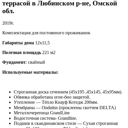
террасой в Любинском р-не, Омской
обл.
2019г.
Комплектация для постоянного проживания.
Габариты дома
12х11,5⠀⠀⠀⠀⠀⠀
Полезная площадь
221 м2
Фундамент
: свайный
Используемые материалы:
⠀
Строганная доска сечением (45х195 ,45х145, 45х95мм).⠀
Обвязка обработана огне-био защитой.
Утепление — Тёпло Кнауф Котедж 200мм.
Мембраны — Ondutiss (проклеены скотчем DELTA)⠀
Металлочерепица GrandLine
Водосточная система- Grandline.⠀
Подшив в скандинавском стиле — Сухая строганная