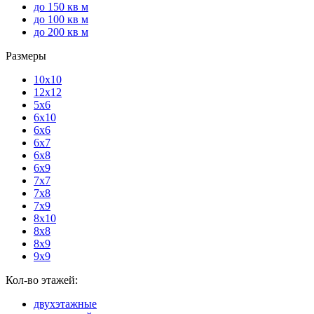
до 150 кв м
до 100 кв м
до 200 кв м
Размеры
10x10
12x12
5x6
6x10
6x6
6x7
6x8
6x9
7x7
7x8
7x9
8x10
8x8
8x9
9x9
Кол-во этажей:
двухэтажные