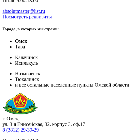
Пн-вс 9:00-18:00
absolutmaster@list.ru
Посмотреть реквизиты
Города, в которых мы строим:
Омск
Тара
Калачинск
Исилькуль
Называевск
Тюкалинск
и все остальные населенные пункты Омской области
г. Омск
,
ул. 3-я Енисейская, 32, корпус 3, оф.17
8 (3812) 29-39-29