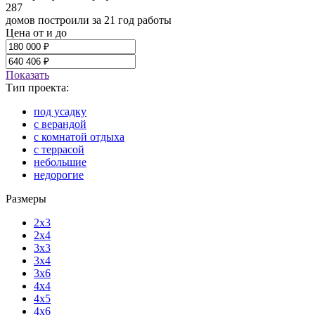
287
домов построили за 21 год работы
Цена от и до
Показать
Тип проекта:
под усадку
с верандой
с комнатой отдыха
с террасой
небольшие
недорогие
Размеры
2x3
2x4
3x3
3x4
3x6
4x4
4x5
4x6