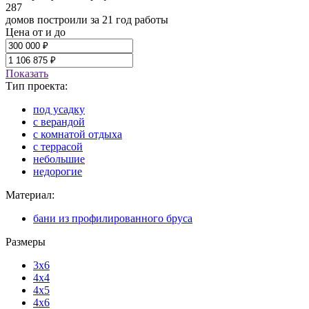
287
домов построили за 21 год работы
Цена от и до
Показать
Тип проекта:
под усадку
с верандой
с комнатой отдыха
с террасой
небольшие
недорогие
Материал:
бани из профилированного бруса
Размеры
3x6
4x4
4x5
4x6