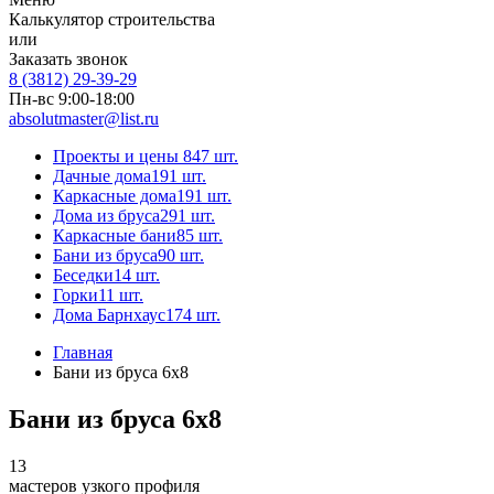
Калькулятор строительства
или
Заказать звонок
8 (3812) 29-39-29
Пн-вс 9:00-18:00
absolutmaster@list.ru
Проекты и цены
847 шт.
Дачные дома
191 шт.
Каркасные дома
191 шт.
Дома из бруса
291 шт.
Каркасные бани
85 шт.
Бани из бруса
90 шт.
Беседки
14 шт.
Горки
11 шт.
Дома Барнхаус
174 шт.
Главная
Бани из бруса 6x8
Бани из бруса 6x8
13
мастеров узкого профиля