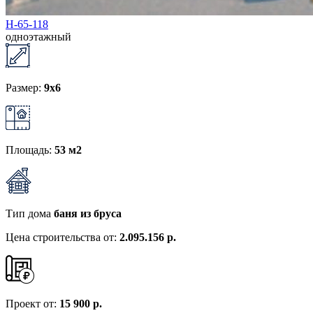
Н-65-118
одноэтажный
Размер:
9x6
Площадь:
53 м2
Тип дома
баня из бруса
Цена строительства от:
2.095.156 р.
Проект от:
15 900 р.