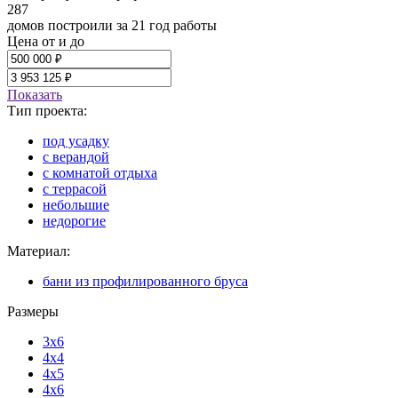
287
домов построили за 21 год работы
Цена от и до
Показать
Тип проекта:
под усадку
с верандой
с комнатой отдыха
с террасой
небольшие
недорогие
Материал:
бани из профилированного бруса
Размеры
3x6
4x4
4x5
4x6