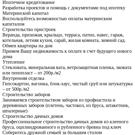
Ипотечное кредитование
Разработка проектов и помощь с документами под ипотеку
Материнский капитал
Воспользуйтесь возможностью оплаты материнским
капиталом
Строительство пристроек
Веранда, прихожая, крыльцо, терраса, патио, навес, гараж,
котельная, летняя кухня, сарай, жилая комната, зимний сад.
Обмен квартиры на дом
Примем Вашу недвижимость к оплате в счет будущего нового
дома
Утепление
Стекловата, минеральная вата, ветрозащитная пленка, эковата
или пенопласт – от 200р./м2
Внутренняя отделка
Гипсокартон, вагонка, блок-хаус, чистый сруб или штукатурка
– от 500р./м2
Строительство заборов
Занимаемся строительством заборов из профнастила и
деревянных заборов (плетень, частокол, из бруса, штакетник,
шпалерные)
Строительство дачных домов
Профессиональное строительство дачных домов из клееного
бруса, оцилиндрованного и рубленного бревна под ключ
Соберитесь дружной семьей за большим столом