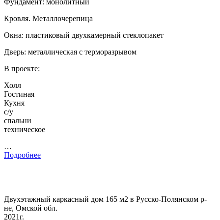
Фундамент: монолитный
Кровля. Металлочерепица
Окна: пластиковый двухкамерный стеклопакет
Дверь: металлическая с терморазрывом
В проекте:
Холл
Гостиная
Кухня
с/у
спальни
техническое
…
Подробнее
Двухэтажный каркасный дом 165 м2 в Русско-Полянском р-
не, Омской обл.
2021г.