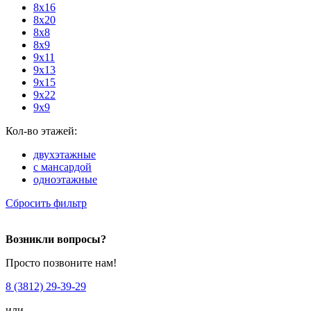
8х16
8х20
8х8
8х9
9х11
9х13
9х15
9х22
9х9
Кол-во этажей:
двухэтажные
с мансардой
одноэтажные
Сбросить фильтр
Возникли вопросы?
Просто позвоните нам!
8 (3812) 29-39-29
или