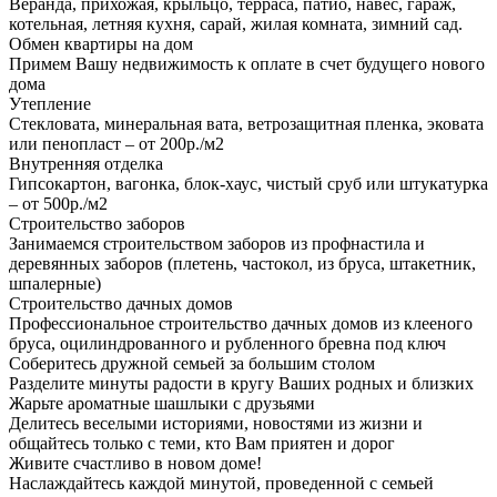
Веранда, прихожая, крыльцо, терраса, патио, навес, гараж,
котельная, летняя кухня, сарай, жилая комната, зимний сад.
Обмен квартиры на дом
Примем Вашу недвижимость к оплате в счет будущего нового
дома
Утепление
Стекловата, минеральная вата, ветрозащитная пленка, эковата
или пенопласт – от 200р./м2
Внутренняя отделка
Гипсокартон, вагонка, блок-хаус, чистый сруб или штукатурка
– от 500р./м2
Строительство заборов
Занимаемся строительством заборов из профнастила и
деревянных заборов (плетень, частокол, из бруса, штакетник,
шпалерные)
Строительство дачных домов
Профессиональное строительство дачных домов из клееного
бруса, оцилиндрованного и рубленного бревна под ключ
Соберитесь дружной семьей за большим столом
Разделите минуты радости в кругу Ваших родных и близких
Жарьте ароматные шашлыки с друзьями
Делитесь веселыми историями, новостями из жизни и
общайтесь только с теми, кто Вам приятен и дорог
Живите счастливо в новом доме!
Наслаждайтесь каждой минутой, проведенной с семьей