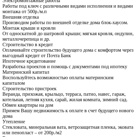
Электромонтажные работы
Работы под ключ с различными видами исполнения и видами
монтажа от 500р./м.п
Внешняя отделка
Производим работы по внешней отделке дома блок-хаусом.
Монтаж крыши и кровли
От односкатной до шатровой крыши; мягкая кровля, ондулин,
металлочерепица и др.
Строительство в кредит
Оплачивайте строительство будущего дома с комфортом через
выгодный кредит от Почта Банк
Ипотечное кредитование
Разработка проектов и помощь с документами под ипотеку
Материнский капитал
Воспользуйтесь возможностью оплаты материнским
капиталом
Строительство пристроек
Веранда, прихожая, крыльцо, терраса, патио, навес, гараж,
котельная, летняя кухня, сарай, жилая комната, зимний сад.
Обмен квартиры на дом
Примем Вашу недвижимость к оплате в счет будущего нового
дома
Утепление
Стекловата, минеральная вата, ветрозащитная пленка, эковата
или пенопласт – от 200р./м2