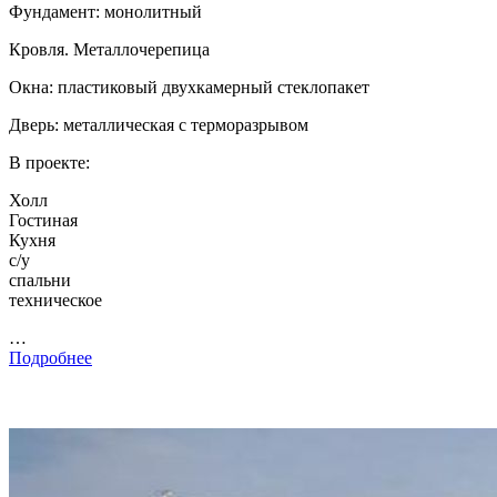
Фундамент: монолитный
Кровля. Металлочерепица
Окна: пластиковый двухкамерный стеклопакет
Дверь: металлическая с терморазрывом
В проекте:
Холл
Гостиная
Кухня
с/у
спальни
техническое
…
Подробнее