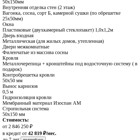
50х150мм
Внутренняя отделка стен (2 этаж)
Вагонка, сосна, сорт Б, камерной сушки (по обрешетке
25х50мм)
Окна
Пластиковые (двухкамерный стеклопакет) 1,0х1,2м
Дверь входная
Металлическая (для жилых домов, утепленная)
Двери межкомнатные
Филенчатые из массива сосны
Кровля
Металлочерепица + кронштейны под водосточную систему ( в
подарок)
Контробрешетка кровли
50х50 мм
Вынос карнизов
0,5 м
Гидроизоляция кровли
Мембранный материал Изоспан АМ
Стропильная система
50х150 мм
Стоимость:
от 2 846 250 ₽
в кредит
от
42 819 ₽/мес.
до 7 лет
подробнее