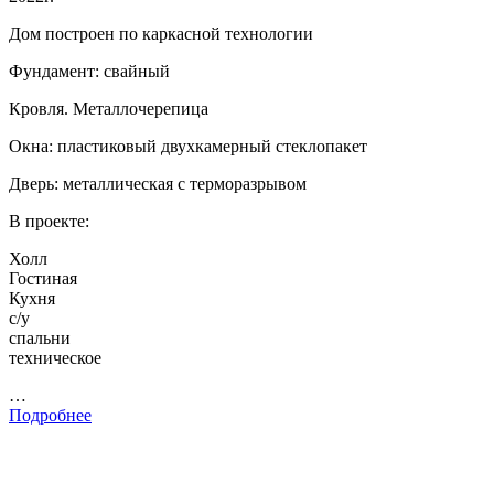
Дом построен по каркасной технологии
Фундамент: свайный
Кровля. Металлочерепица
Окна: пластиковый двухкамерный стеклопакет
Дверь: металлическая с терморазрывом
В проекте:
Холл
Гостиная
Кухня
с/у
спальни
техническое
…
Подробнее