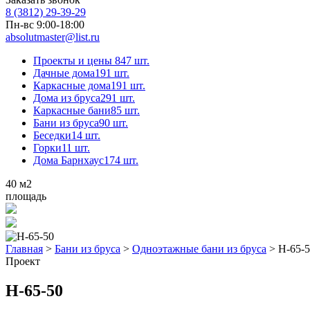
8 (3812) 29-39-29
Пн-вс 9:00-18:00
absolutmaster@list.ru
Проекты и цены
847 шт.
Дачные дома
191 шт.
Каркасные дома
191 шт.
Дома из бруса
291 шт.
Каркасные бани
85 шт.
Бани из бруса
90 шт.
Беседки
14 шт.
Горки
11 шт.
Дома Барнхаус
174 шт.
40
м2
площадь
Главная
>
Бани из бруса
>
Одноэтажные бани из бруса
>
Н-65-
Проект
Н-65-50