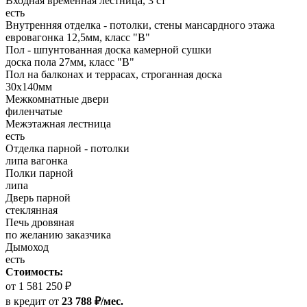
Входная временная лестница, 3 ст
есть
Внутренняя отделка - потолки, стены мансардного этажа
евровагонка 12,5мм, класс "В"
Пол - шпунтованная доска камерной сушки
доска пола 27мм, класс "B"
Пол на балконах и террасах, строганная доска
30х140мм
Межкомнатные двери
филенчатые
Межэтажная лестница
есть
Отделка парной - потолки
липа вагонка
Полки парной
липа
Дверь парной
стеклянная
Печь дровяная
по желанию заказчика
Дымоход
есть
Стоимость:
от 1 581 250 ₽
в кредит
от
23 788 ₽/мес.