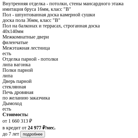
Внутренняя отделка - потолки, стены мансардного этажа
имитация бруса 16мм, класс "В"
Пол - шпунтованная доска камерной сушки
доска пола 36мм, класс "B"
Пол на балконах и террасах, строганная доска
40х140мм
Межкомнатные двери
филенчатые
Межэтажная лестница
есть
Отделка парной - потолки
липа вагонка
Полки парной
липа
Дверь парной
стеклянная
Печь дровяная
по желанию заказчика
Дымоход
есть
Стоимость:
от 1 660 313 ₽
в кредит
от
24 977 ₽/мес.
до 7 лет
подробнее