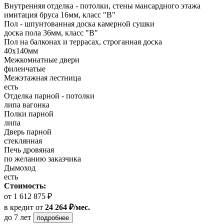
Внутренняя отделка - потолки, стены мансардного этажа
имитация бруса 16мм, класс "В"
Пол - шпунтованная доска камерной сушки
доска пола 36мм, класс "B"
Пол на балконах и террасах, строганная доска
40х140мм
Межкомнатные двери
филенчатые
Межэтажная лестница
есть
Отделка парной - потолки
липа вагонка
Полки парной
липа
Дверь парной
стеклянная
Печь дровяная
по желанию заказчика
Дымоход
есть
Стоимость:
от 1 612 875 ₽
в кредит
от
24 264 ₽/мес.
до 7 лет
подробнее