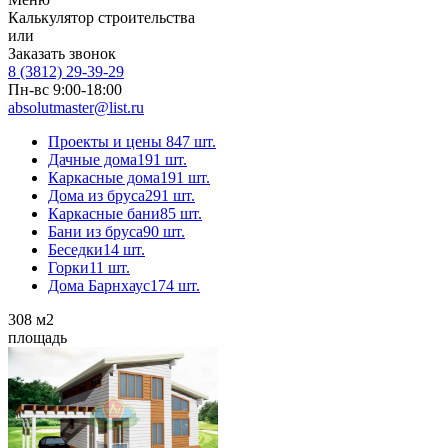
Калькулятор строительства
или
Заказать звонок
8 (3812) 29-39-29
Пн-вс 9:00-18:00
absolutmaster@list.ru
Проекты и цены
847 шт.
Дачные дома
191 шт.
Каркасные дома
191 шт.
Дома из бруса
291 шт.
Каркасные бани
85 шт.
Бани из бруса
90 шт.
Беседки
14 шт.
Горки
11 шт.
Дома Барнхаус
174 шт.
308
м2
площадь