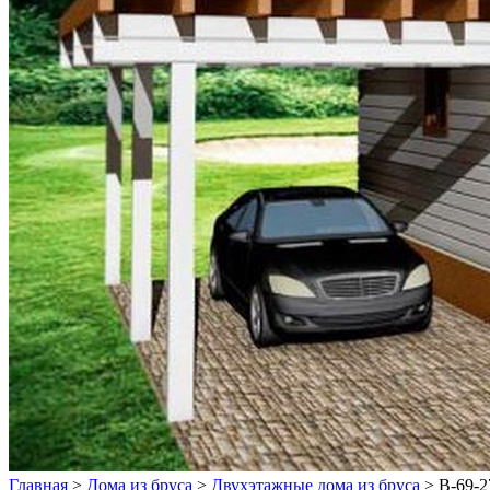
Главная
>
Дома из бруса
>
Двухэтажные дома из бруса
>
В-69-2