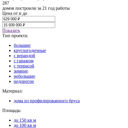
287
домов построили за 21 год работы
Цена от и до
Показать
Тип проекта:
большие
круглогодичные
с верандой
с гаражом
с террасой
зимние
небольшие
недорогие
Материал:
дома из профилированного бруса
Площадь:
до 150 кв м
до 100 кв м