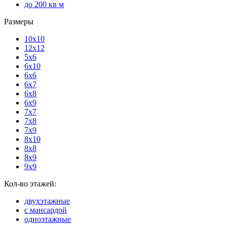
до 200 кв м
Размеры
10x10
12x12
5x6
6x10
6x6
6x7
6x8
6x9
7x7
7x8
7x9
8x10
8x8
8x9
9x9
Кол-во этажей:
двухэтажные
с мансардой
одноэтажные