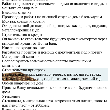
Работы под ключ с различными видами исполнения и видами
монтажа от 500р./м.п
Внешняя отделка
Производим работы по внешней отделке дома блок-хаусом.
Монтаж крыши и кровли
От односкатной до шатровой крыши; мягкая кровля, ондулин,
металлочерепица и др.
Строительство в кредит
Оплачивайте строительство будущего дома с комфортом через
выгодный кредит от Почта Банк
Ипотечное кредитование
Разработка проектов и помощь с документами под ипотеку
Материнский капитал
Воспользуйтесь возможностью оплаты материнским
капиталом
Строительство пристроек
Веранда, прихожая, крыльцо, терраса, патио, навес, гараж,
котельная, летняя кухня, сарай, жилая комната, зимний сад.
Обмен квартиры на дом
Примем Вашу недвижимость к оплате в счет будущего нового
дома
Утепление
Стекловата, минеральная вата, ветрозащитная пленка, эковата
или пенопласт – от 200р./м2
Внутренняя отделка