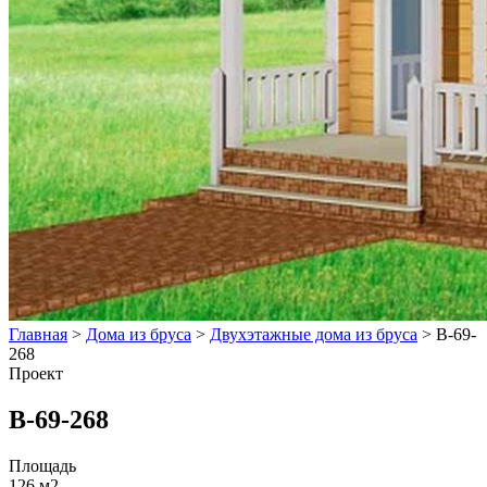
Главная
>
Дома из бруса
>
Двухэтажные дома из бруса
>
В-69-
268
Проект
В-69-268
Площадь
126 м2