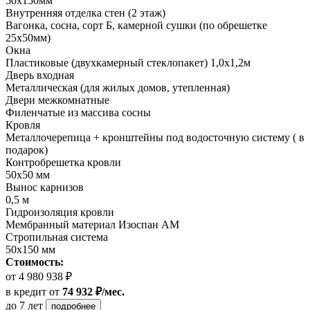
50х150мм
Внутренняя отделка стен (2 этаж)
Вагонка, сосна, сорт Б, камерной сушки (по обрешетке
25х50мм)
Окна
Пластиковые (двухкамерный стеклопакет) 1,0х1,2м
Дверь входная
Металлическая (для жилых домов, утепленная)
Двери межкомнатные
Филенчатые из массива сосны
Кровля
Металлочерепица + кронштейны под водосточную систему ( в
подарок)
Контробрешетка кровли
50х50 мм
Вынос карнизов
0,5 м
Гидроизоляция кровли
Мембранный материал Изоспан АМ
Стропильная система
50х150 мм
Стоимость:
от 4 980 938 ₽
в кредит
от
74 932 ₽/мес.
до 7 лет
подробнее