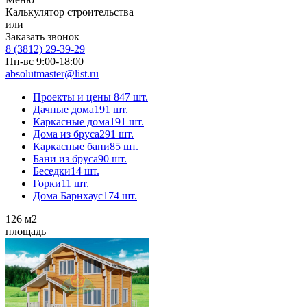
Калькулятор строительства
или
Заказать звонок
8 (3812) 29-39-29
Пн-вс 9:00-18:00
absolutmaster@list.ru
Проекты и цены
847 шт.
Дачные дома
191 шт.
Каркасные дома
191 шт.
Дома из бруса
291 шт.
Каркасные бани
85 шт.
Бани из бруса
90 шт.
Беседки
14 шт.
Горки
11 шт.
Дома Барнхаус
174 шт.
126
м2
площадь