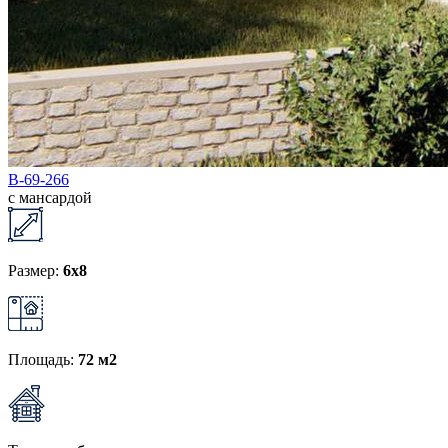
В-69-266
с мансардой
Размер:
6x8
Площадь:
72 м2