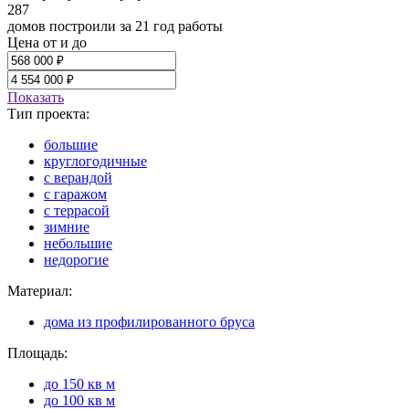
287
домов построили за 21 год работы
Цена от и до
Показать
Тип проекта:
большие
круглогодичные
с верандой
с гаражом
с террасой
зимние
небольшие
недорогие
Материал:
дома из профилированного бруса
Площадь:
до 150 кв м
до 100 кв м