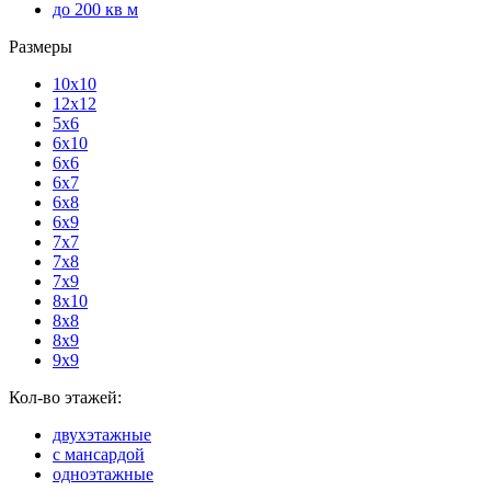
до 200 кв м
Размеры
10x10
12x12
5x6
6x10
6x6
6x7
6x8
6x9
7x7
7x8
7x9
8x10
8x8
8x9
9x9
Кол-во этажей:
двухэтажные
с мансардой
одноэтажные