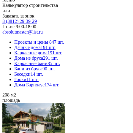
Калькулятор строительства
или
Заказать звонок
8 (3812) 29-39-29
Пн-вс 9:00-18:00
absolutmaster@list.ru
Проекты и цены
847 шт.
Дачные дома
191 шт.
Каркасные дома
191 шт.
Дома из бруса
291 шт.
Каркасные бани
85 шт.
Бани из бруса
90 шт.
Беседки
14 шт.
Горки
11 шт.
Дома Барнхаус
174 шт.
208
м2
площадь