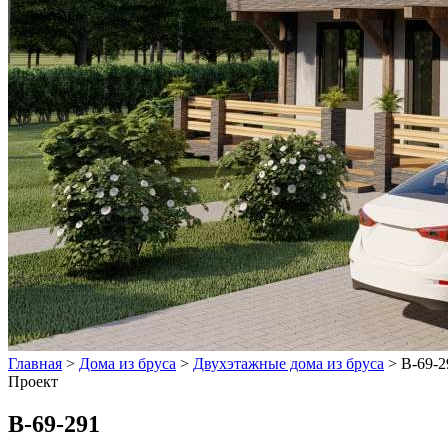
Главная
>
Дома из бруса
>
Двухэтажные дома из бруса
>
В-69-2
Проект
В-69-291