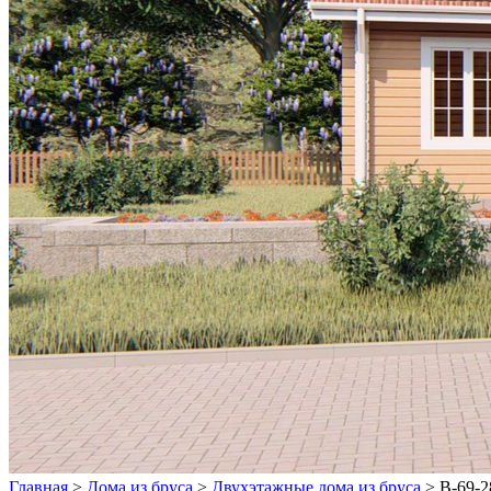
Главная
>
Дома из бруса
>
Двухэтажные дома из бруса
>
В-69-2