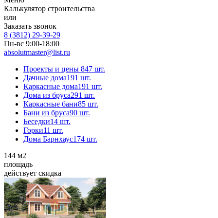
Калькулятор строительства
или
Заказать звонок
8 (3812) 29-39-29
Пн-вс 9:00-18:00
absolutmaster@list.ru
Проекты и цены
847 шт.
Дачные дома
191 шт.
Каркасные дома
191 шт.
Дома из бруса
291 шт.
Каркасные бани
85 шт.
Бани из бруса
90 шт.
Беседки
14 шт.
Горки
11 шт.
Дома Барнхаус
174 шт.
144
м2
площадь
действует скидка