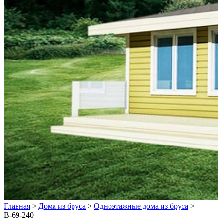
Главная
>
Дома из бруса
>
Одноэтажные дома из бруса
>
В-69-240