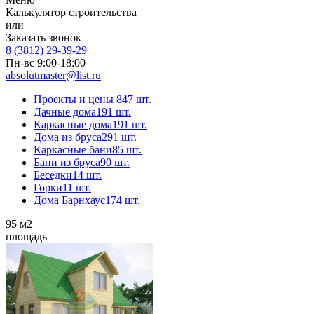
Калькулятор строительства
или
Заказать звонок
8 (3812) 29-39-29
Пн-вс 9:00-18:00
absolutmaster@list.ru
Проекты и цены
847 шт.
Дачные дома
191 шт.
Каркасные дома
191 шт.
Дома из бруса
291 шт.
Каркасные бани
85 шт.
Бани из бруса
90 шт.
Беседки
14 шт.
Горки
11 шт.
Дома Барнхаус
174 шт.
95
м2
площадь