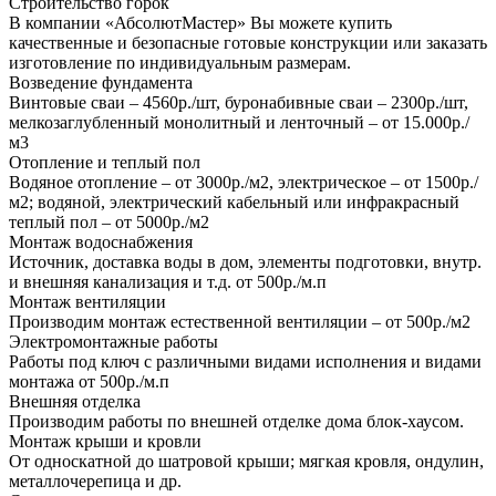
Строительство горок
В компании «АбсолютМастер» Вы можете купить
качественные и безопасные готовые конструкции или заказать
изготовление по индивидуальным размерам.
Возведение фундамента
Винтовые сваи – 4560р./шт, буронабивные сваи – 2300р./шт,
мелкозаглубленный монолитный и ленточный – от 15.000р./
м3
Отопление и теплый пол
Водяное отопление – от 3000р./м2, электрическое – от 1500р./
м2; водяной, электрический кабельный или инфракрасный
теплый пол – от 5000р./м2
Монтаж водоснабжения
Источник, доставка воды в дом, элементы подготовки, внутр.
и внешняя канализация и т.д. от 500р./м.п
Монтаж вентиляции
Производим монтаж естественной вентиляции – от 500р./м2
Электромонтажные работы
Работы под ключ с различными видами исполнения и видами
монтажа от 500р./м.п
Внешняя отделка
Производим работы по внешней отделке дома блок-хаусом.
Монтаж крыши и кровли
От односкатной до шатровой крыши; мягкая кровля, ондулин,
металлочерепица и др.