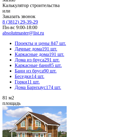
Калькулятор строительства
или
Заказать звонок
8 (3812) 29-39-29
Пн-вс 9:00-18:00
absolutmaster@list.ru
Проекты и цены
847 шт.
Дачные дома
191 шт.
Каркасные дома
191 шт.
Дома из бруса
291 шт.
Каркасные бани
85 шт.
Бани из бруса
90 шт.
Беседки
14 шт.
Горки
11 шт.
Дома Барнхаус
174 шт.
81
м2
площадь