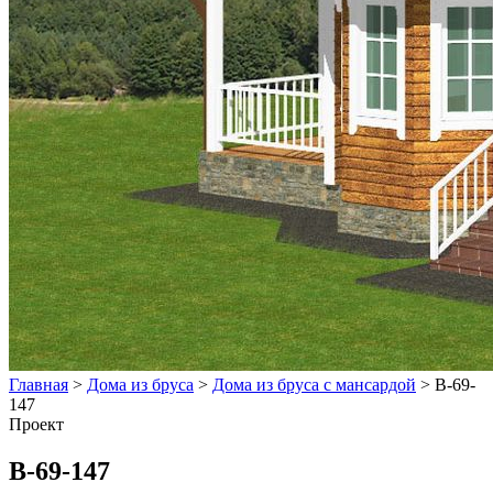
Главная
>
Дома из бруса
>
Дома из бруса с мансардой
>
В-69-
147
Проект
В-69-147