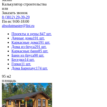
Калькулятор строительства
или
Заказать звонок
8 (3812) 29-39-29
Пн-вс 9:00-18:00
absolutmaster@list.ru
Проекты и цены
847 шт.
Дачные дома
191 шт.
Каркасные дома
191 шт.
Дома из бруса
291 шт.
Каркасные бани
85 шт.
Бани из бруса
90 шт.
Беседки
14 шт.
Горки
11 шт.
Дома Барнхаус
174 шт.
95
м2
площадь