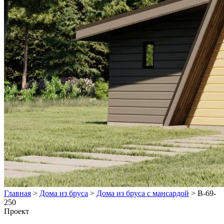
Главная
>
Дома из бруса
>
Дома из бруса с мансардой
>
В-69-
250
Проект