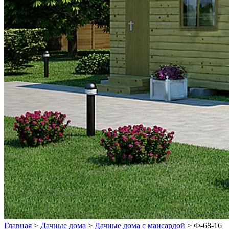
Главная
>
Дачные дома
>
Дачные дома с мансардой
>
Ф-68-16