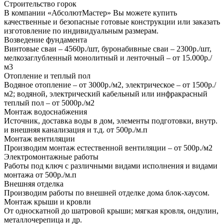
Строительство горок
В компании «АбсолютМастер» Вы можете купить
качественные и безопасные готовые конструкции или заказать
изготовление по индивидуальным размерам.
Возведение фундамента
Винтовые сваи – 4560р./шт, буронабивные сваи – 2300р./шт,
мелкозаглубленный монолитный и ленточный – от 15.000р./
м3
Отопление и теплый пол
Водяное отопление – от 3000р./м2, электрическое – от 1500р./
м2; водяной, электрический кабельный или инфракрасный
теплый пол – от 5000р./м2
Монтаж водоснабжения
Источник, доставка воды в дом, элементы подготовки, внутр.
и внешняя канализация и т.д. от 500р./м.п
Монтаж вентиляции
Производим монтаж естественной вентиляции – от 500р./м2
Электромонтажные работы
Работы под ключ с различными видами исполнения и видами
монтажа от 500р./м.п
Внешняя отделка
Производим работы по внешней отделке дома блок-хаусом.
Монтаж крыши и кровли
От односкатной до шатровой крыши; мягкая кровля, ондулин,
металлочерепица и др.