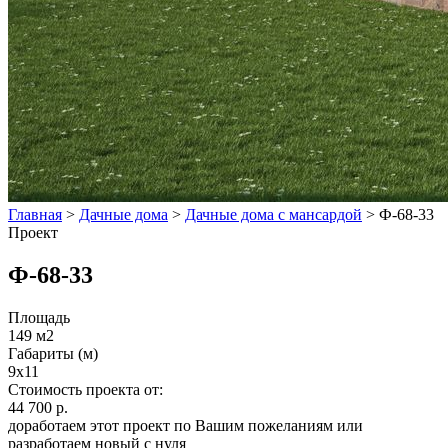
Главная
>
Дачные дома
>
Дачные дома с мансардой
>
Ф-68-33
Проект
Ф-68-33
Площадь
149 м2
Габариты (м)
9x11
Стоимость проекта от:
44 700 р.
доработаем этот проект по Вашим пожеланиям или
разработаем новый с нуля