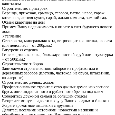
капиталом
Строительство пристроек
Веранда, прихожая, крыльцо, терраса, патио, навес, гараж,
котельная, летняя кухня, сарай, жилая комната, зимний сад.
Обмен квартиры на дом
Примем Вашу недвижимость к оплате в счет будущего нового
дома
Утепление
Стекловата, минеральная вата, ветрозащитная пленка, эковата
или пенопласт – от 200р./м2
Внутренняя отделка
Гипсокартон, вагонка, блок-хаус, чистый сруб или штукатурка
– от 500р./м2
Строительство заборов
Занимаемся строительством заборов из профнастила и
деревянных заборов (плетень, частокол, из бруса, штакетник,
шпалерные)
Строительство дачных домов
Профессиональное строительство дачных домов из клееного
бруса, оцилиндрованного и рубленного бревна под ключ
Соберитесь дружной семьей за большим столом
Разделите минуты радости в кругу Ваших родных и близких
Жарьте ароматные шашлыки с друзьями
Делитесь веселыми историями, новостями из жизни и
общайтесь только с теми, кто Вам приятен и дорог