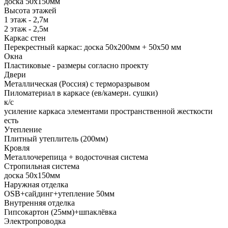
доска 50х150мм
Высота этажей
1 этаж - 2,7м
2 этаж - 2,5м
Каркас стен
Перекрестный каркас: доска 50х200мм + 50х50 мм
Окна
Пластиковые - размеры согласно проекту
Двери
Металлическая (Россия) с терморазрывом
Пиломатериал в каркасе (ев/камерн. сушки)
к/с
усиление каркаса элементами пространственной жесткости
есть
Утепление
Плитный утеплитель (200мм)
Кровля
Металлочерепица + водосточная система
Стропильная система
доска 50х150мм
Наружная отделка
OSB+cайдинг+утепление 50мм
Внутренняя отделка
Гипсокартон (25мм)+шпаклёвка
Электропроводка