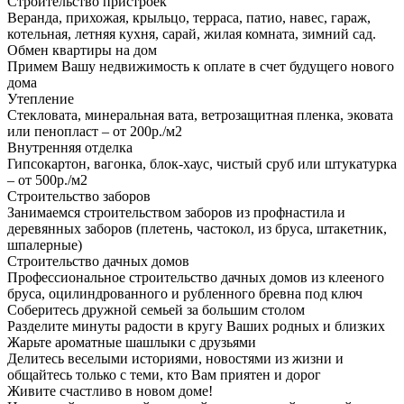
Строительство пристроек
Веранда, прихожая, крыльцо, терраса, патио, навес, гараж,
котельная, летняя кухня, сарай, жилая комната, зимний сад.
Обмен квартиры на дом
Примем Вашу недвижимость к оплате в счет будущего нового
дома
Утепление
Стекловата, минеральная вата, ветрозащитная пленка, эковата
или пенопласт – от 200р./м2
Внутренняя отделка
Гипсокартон, вагонка, блок-хаус, чистый сруб или штукатурка
– от 500р./м2
Строительство заборов
Занимаемся строительством заборов из профнастила и
деревянных заборов (плетень, частокол, из бруса, штакетник,
шпалерные)
Строительство дачных домов
Профессиональное строительство дачных домов из клееного
бруса, оцилиндрованного и рубленного бревна под ключ
Соберитесь дружной семьей за большим столом
Разделите минуты радости в кругу Ваших родных и близких
Жарьте ароматные шашлыки с друзьями
Делитесь веселыми историями, новостями из жизни и
общайтесь только с теми, кто Вам приятен и дорог
Живите счастливо в новом доме!