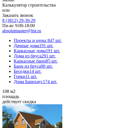
Калькулятор строительства
или
Заказать звонок
8 (3812) 29-39-29
Пн-вс 9:00-18:00
absolutmaster@list.ru
Проекты и цены
847 шт.
Дачные дома
191 шт.
Каркасные дома
191 шт.
Дома из бруса
291 шт.
Каркасные бани
85 шт.
Бани из бруса
90 шт.
Беседки
14 шт.
Горки
11 шт.
Дома Барнхаус
174 шт.
108
м2
площадь
действует скидка