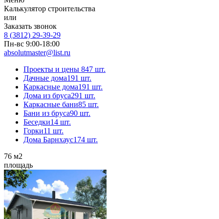
Калькулятор строительства
или
Заказать звонок
8 (3812) 29-39-29
Пн-вс 9:00-18:00
absolutmaster@list.ru
Проекты и цены
847 шт.
Дачные дома
191 шт.
Каркасные дома
191 шт.
Дома из бруса
291 шт.
Каркасные бани
85 шт.
Бани из бруса
90 шт.
Беседки
14 шт.
Горки
11 шт.
Дома Барнхаус
174 шт.
76
м2
площадь