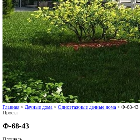
Главная
>
Дачные дома
>
Одноэтажные дачные дома
>
Ф-68-43
Проект
Ф-68-43
Площадь