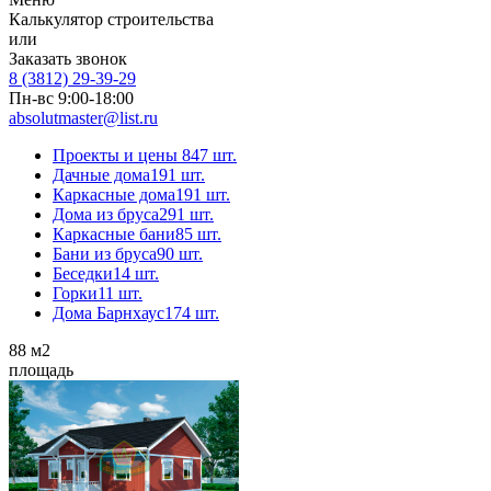
Калькулятор строительства
или
Заказать звонок
8 (3812) 29-39-29
Пн-вс 9:00-18:00
absolutmaster@list.ru
Проекты и цены
847 шт.
Дачные дома
191 шт.
Каркасные дома
191 шт.
Дома из бруса
291 шт.
Каркасные бани
85 шт.
Бани из бруса
90 шт.
Беседки
14 шт.
Горки
11 шт.
Дома Барнхаус
174 шт.
88
м2
площадь