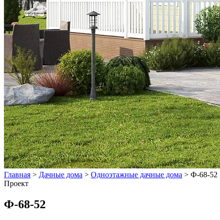
Главная
>
Дачные дома
>
Одноэтажные дачные дома
>
Ф-68-52
Проект
Ф-68-52