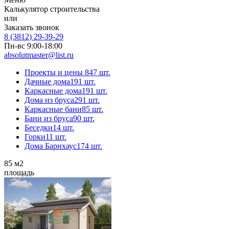
Калькулятор строительства
или
Заказать звонок
8 (3812) 29-39-29
Пн-вс 9:00-18:00
absolutmaster@list.ru
Проекты и цены
847 шт.
Дачные дома
191 шт.
Каркасные дома
191 шт.
Дома из бруса
291 шт.
Каркасные бани
85 шт.
Бани из бруса
90 шт.
Беседки
14 шт.
Горки
11 шт.
Дома Барнхаус
174 шт.
85
м2
площадь