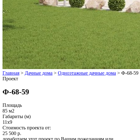
Главная
>
Дачные дома
>
Одноэтажные дачные дома
>
Ф-68-59
Проект
Ф-68-59
Площадь
85 м2
Габариты (м)
11x9
Стоимость проекта от:
25 500 р.
доработаем этот проект по Вашим пожеланиям или