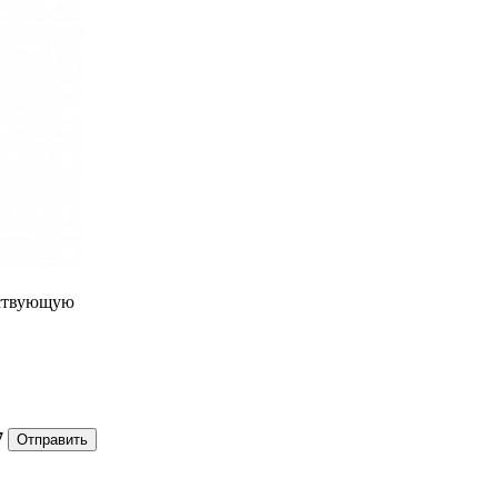
ествующую
7
Отправить