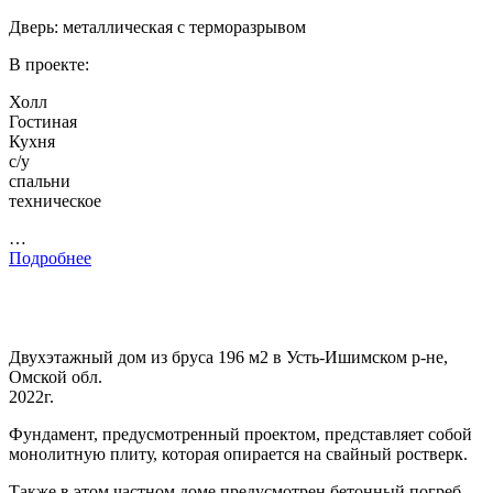
Дверь: металлическая с терморазрывом
В проекте:
Холл
Гостиная
Кухня
с/у
спальни
техническое
…
Подробнее
Двухэтажный дом из бруса 196 м2 в Усть-Ишимском р-не,
Омской обл.
2022г.
Фундамент, предусмотренный проектом, представляет собой
монолитную плиту, которая опирается на свайный ростверк.
Также в этом частном доме предусмотрен бетонный погреб.