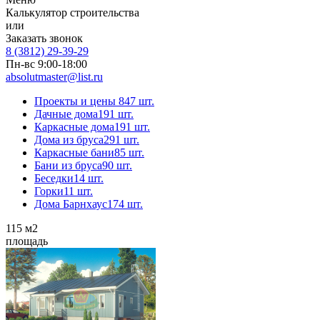
Калькулятор строительства
или
Заказать звонок
8 (3812) 29-39-29
Пн-вс 9:00-18:00
absolutmaster@list.ru
Проекты и цены
847 шт.
Дачные дома
191 шт.
Каркасные дома
191 шт.
Дома из бруса
291 шт.
Каркасные бани
85 шт.
Бани из бруса
90 шт.
Беседки
14 шт.
Горки
11 шт.
Дома Барнхаус
174 шт.
115
м2
площадь