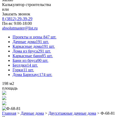
Калькулятор строительства
или
Заказать звонок
8 (3812) 29-39-29
Пн-вс 9:00-18:00
absolutmaster@list.ru
Проекты и цены
847 шт.
Дачные дома
191 шт.
Каркасные дома
191 шт.
Дома из бруса
291 шт.
Каркасные бани
85 шт.
Бани из бруса
90 шт.
Беседки
14 шт.
Горки
11 шт.
Дома Барнхаус
174 шт.
198
м2
площадь
Главная
>
Дачные дома
>
Двухэтажные дачные дома
>
Ф-68-81