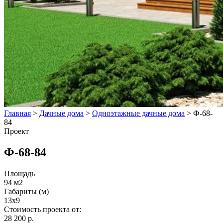
Главная
>
Дачные дома
>
Одноэтажные дачные дома
>
Ф-68-
84
Проект
Ф-68-84
Площадь
94 м2
Габариты (м)
13x9
Стоимость проекта от:
28 200 р.