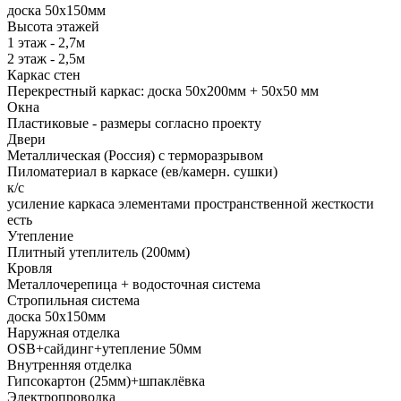
доска 50х150мм
Высота этажей
1 этаж - 2,7м
2 этаж - 2,5м
Каркас стен
Перекрестный каркас: доска 50х200мм + 50х50 мм
Окна
Пластиковые - размеры согласно проекту
Двери
Металлическая (Россия) с терморазрывом
Пиломатериал в каркасе (ев/камерн. сушки)
к/с
усиление каркаса элементами пространственной жесткости
есть
Утепление
Плитный утеплитель (200мм)
Кровля
Металлочерепица + водосточная система
Стропильная система
доска 50х150мм
Наружная отделка
OSB+cайдинг+утепление 50мм
Внутренняя отделка
Гипсокартон (25мм)+шпаклёвка
Электропроводка