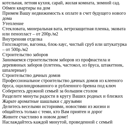
котельная, летняя кухня, сарай, жилая комната, зимний сад.
Обмен квартиры на дом
Примем Вашу недвижимость к оплате в счет будущего нового
дома
Утепление
Стекловата, минеральная вата, ветрозащитная пленка, эковата
или пенопласт – от 200р./м2
Внутренняя отделка
Гипсокартон, вагонка, блок-хаус, чистый сруб или штукатурка
– от 500р./м2
Строительство заборов
Занимаемся строительством заборов из профнастила и
деревянных заборов (плетень, частокол, из бруса, штакетник,
шпалерные)
Строительство дачных домов
Профессиональное строительство дачных домов из клееного
бруса, оцилиндрованного и рубленного бревна под ключ
Соберитесь дружной семьей за большим столом
Разделите минуты радости в кругу Ваших родных и близких
Жарьте ароматные шашлыки с друзьями
Делитесь веселыми историями, новостями из жизни и
общайтесь только с теми, кто Вам приятен и дорог
Живите счастливо в новом доме!
Наслаждайтесь каждой минутой, проведенной с семьей