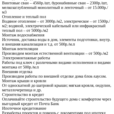
Винтовые сваи – 4560р./шт, буронабивные сваи – 2300р./шт,
мелкозаглубленный монолитный и ленточный – от 15.000р./
м3
Отопление и теплый пол
Водяное отопление – от 3000р./м2, электрическое – от 1500р./
м2; водяной, электрический кабельный или инфракрасный
теплый пол – от 5000р./м2
Монтаж водоснабжения
Источник, доставка воды в дом, элементы подготовки, внутр.
и внешняя канализация и т.д. от 500р./м.п
Монтаж вентиляции
Производим монтаж естественной вентиляции – от 500р./м2
Электромонтажные работы
Работы под ключ с различными видами исполнения и видами
монтажа от 500р./м.п
Внешняя отделка
Производим работы по внешней отделке дома блок-хаусом.
Монтаж крыши и кровли
От односкатной до шатровой крыши; мягкая кровля, ондулин,
металлочерепица и др.
Строительство в кредит
Оплачивайте строительство будущего дома с комфортом через
выгодный кредит от Почта Банк
Ипотечное кредитование
Разработка проектов и помощь с документами под ипотеку