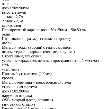
лаги пола
доска 50х200мм
высота этажей
1 этаж - 2,7м
2 этаж - 2,5м
каркас стен
Перекрестный каркас: доска 50х150мм + 50х50 мм
окна
Пластиковые - размеры согласно проекту
двери
Металлическая (Россия) с терморазрывом
пиломатериал в каркасе (ев/камерн. сушки)
Строганный, тех.сушка
усиление каркаса элементами пространственной жесткости
есть
утепление
Плитный утеплитель (200мм)
кровля
Металлочерепица + водосточная система
стропильная система
доска 50х200мм
наружная отделка
OSB+мокрый фасад (барашек)
внутренняя отделка
Гипсокартон (25мм)+шпаклёвка