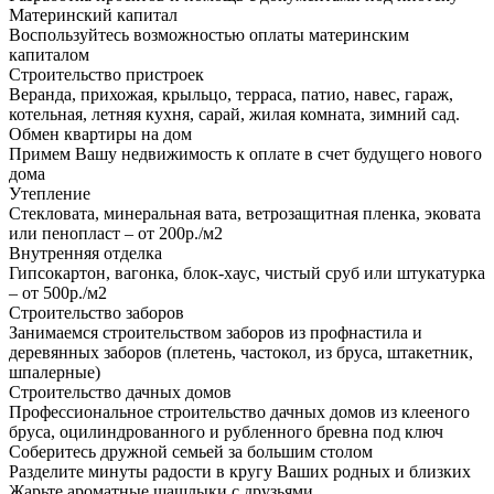
Материнский капитал
Воспользуйтесь возможностью оплаты материнским
капиталом
Строительство пристроек
Веранда, прихожая, крыльцо, терраса, патио, навес, гараж,
котельная, летняя кухня, сарай, жилая комната, зимний сад.
Обмен квартиры на дом
Примем Вашу недвижимость к оплате в счет будущего нового
дома
Утепление
Стекловата, минеральная вата, ветрозащитная пленка, эковата
или пенопласт – от 200р./м2
Внутренняя отделка
Гипсокартон, вагонка, блок-хаус, чистый сруб или штукатурка
– от 500р./м2
Строительство заборов
Занимаемся строительством заборов из профнастила и
деревянных заборов (плетень, частокол, из бруса, штакетник,
шпалерные)
Строительство дачных домов
Профессиональное строительство дачных домов из клееного
бруса, оцилиндрованного и рубленного бревна под ключ
Соберитесь дружной семьей за большим столом
Разделите минуты радости в кругу Ваших родных и близких
Жарьте ароматные шашлыки с друзьями