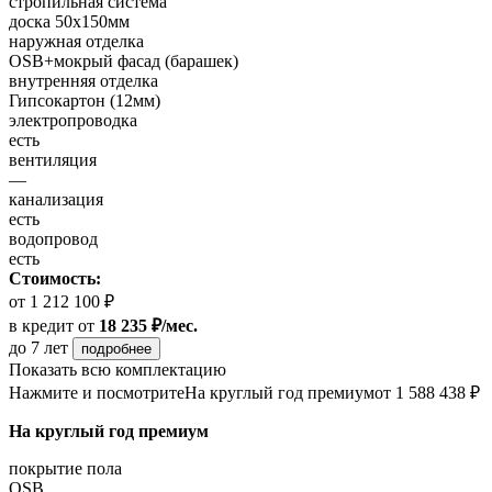
стропильная система
доска 50х150мм
наружная отделка
OSB+мокрый фасад (барашек)
внутренняя отделка
Гипсокартон (12мм)
электропроводка
есть
вентиляция
—
канализация
есть
водопровод
есть
Стоимость:
от 1 212 100 ₽
в кредит
от
18 235 ₽/мес.
до 7 лет
подробнее
Показать всю комплектацию
Нажмите и посмотрите
На круглый год премиум
от 1 588 438 ₽
На круглый год премиум
покрытие пола
OSB