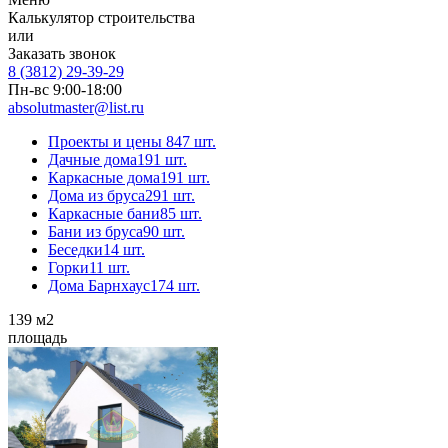
Калькулятор строительства
или
Заказать звонок
8 (3812) 29-39-29
Пн-вс 9:00-18:00
absolutmaster@list.ru
Проекты и цены
847 шт.
Дачные дома
191 шт.
Каркасные дома
191 шт.
Дома из бруса
291 шт.
Каркасные бани
85 шт.
Бани из бруса
90 шт.
Беседки
14 шт.
Горки
11 шт.
Дома Барнхаус
174 шт.
139
м2
площадь