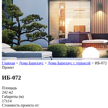
Главная
>
Дома Барнхаус
>
Дома Барнхаус с террасой
>
ИБ-072
Проект
ИБ-072
Площадь
242 м2
Габариты (м)
17x14
Стоимость проекта от: