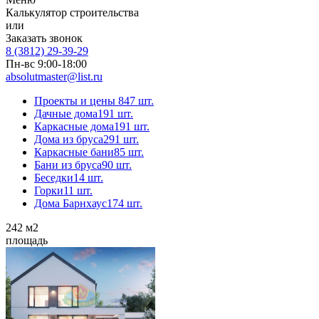
Калькулятор строительства
или
Заказать звонок
8 (3812) 29-39-29
Пн-вс 9:00-18:00
absolutmaster@list.ru
Проекты и цены
847 шт.
Дачные дома
191 шт.
Каркасные дома
191 шт.
Дома из бруса
291 шт.
Каркасные бани
85 шт.
Бани из бруса
90 шт.
Беседки
14 шт.
Горки
11 шт.
Дома Барнхаус
174 шт.
242
м2
площадь