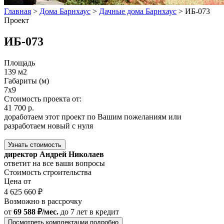
Главная
>
Дома Барнхаус
>
Дачные дома Барнхаус
>
ИБ-073
Проект
ИБ-073
Площадь
139 м2
Габариты (м)
7x9
Стоимость проекта от:
41 700 р.
доработаем этот проект по Вашим пожеланиям или
разработаем новый с нуля
Узнать стоимость
директор Андрей Николаев
ответит на все ваши вопросы
Стоимость строительства
Цена от
4 625 660 ₽
Возможно в рассрочку
от
69 588 ₽/мес.
до 7 лет
в кредит
Посмотреть комплектации подробно