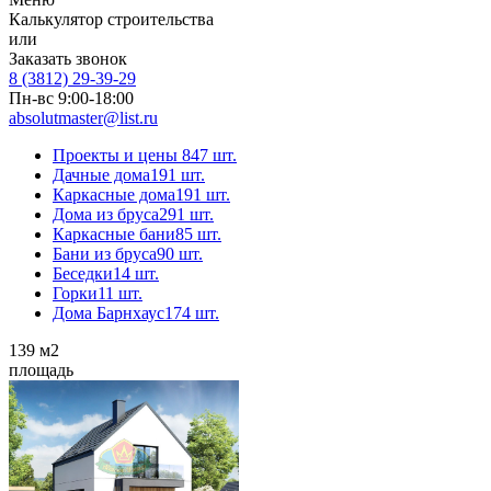
Калькулятор строительства
или
Заказать звонок
8 (3812) 29-39-29
Пн-вс 9:00-18:00
absolutmaster@list.ru
Проекты и цены
847 шт.
Дачные дома
191 шт.
Каркасные дома
191 шт.
Дома из бруса
291 шт.
Каркасные бани
85 шт.
Бани из бруса
90 шт.
Беседки
14 шт.
Горки
11 шт.
Дома Барнхаус
174 шт.
139
м2
площадь