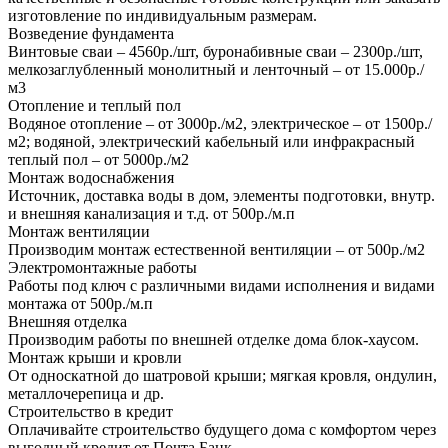
изготовление по индивидуальным размерам.
Возведение фундамента
Винтовые сваи – 4560р./шт, буронабивные сваи – 2300р./шт,
мелкозаглубленный монолитный и ленточный – от 15.000р./
м3
Отопление и теплый пол
Водяное отопление – от 3000р./м2, электрическое – от 1500р./
м2; водяной, электрический кабельный или инфракрасный
теплый пол – от 5000р./м2
Монтаж водоснабжения
Источник, доставка воды в дом, элементы подготовки, внутр.
и внешняя канализация и т.д. от 500р./м.п
Монтаж вентиляции
Производим монтаж естественной вентиляции – от 500р./м2
Электромонтажные работы
Работы под ключ с различными видами исполнения и видами
монтажа от 500р./м.п
Внешняя отделка
Производим работы по внешней отделке дома блок-хаусом.
Монтаж крыши и кровли
От односкатной до шатровой крыши; мягкая кровля, ондулин,
металлочерепица и др.
Строительство в кредит
Оплачивайте строительство будущего дома с комфортом через
выгодный кредит от Почта Банк