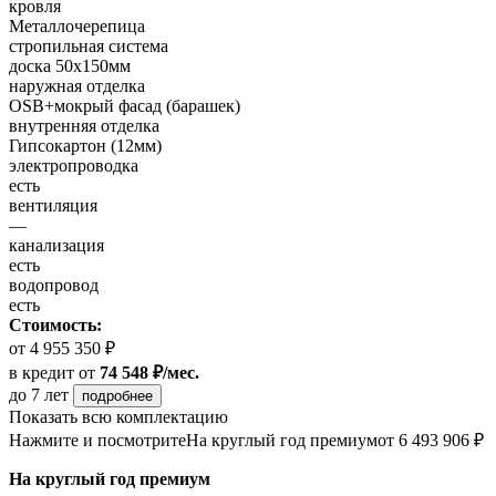
кровля
Металлочерепица
стропильная система
доска 50х150мм
наружная отделка
OSB+мокрый фасад (барашек)
внутренняя отделка
Гипсокартон (12мм)
электропроводка
есть
вентиляция
—
канализация
есть
водопровод
есть
Стоимость:
от 4 955 350 ₽
в кредит
от
74 548 ₽/мес.
до 7 лет
подробнее
Показать всю комплектацию
Нажмите и посмотрите
На круглый год премиум
от 6 493 906 ₽
На круглый год премиум