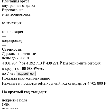
Имитация бруса
внутренняя отделка
Евровагонка
электропроводка
—
вентиляция
—
канализация
—
водопровод
—
Стоимость:
Держим сниженные
цены до 23.08.26
4 831 984 ₽
от 4 392 713 ₽
439 271 ₽
Вы экономите сегодня
в кредит
от
66 083 ₽/мес.
до 7 лет
подробнее
Показать всю комплектацию
Нажмите и посмотрите
На круглый год стандарт
от 4 705 800 ₽
На круглый год стандарт
покрытие пола
OSB
лаги пола