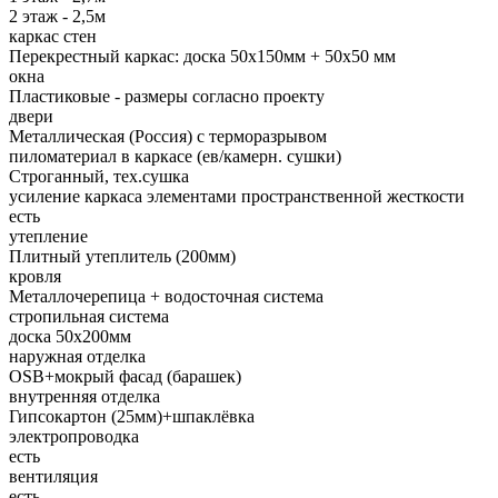
2 этаж - 2,5м
каркас стен
Перекрестный каркас: доска 50х150мм + 50х50 мм
окна
Пластиковые - размеры согласно проекту
двери
Металлическая (Россия) с терморазрывом
пиломатериал в каркасе (ев/камерн. сушки)
Строганный, тех.сушка
усиление каркаса элементами пространственной жесткости
есть
утепление
Плитный утеплитель (200мм)
кровля
Металлочерепица + водосточная система
стропильная система
доска 50х200мм
наружная отделка
OSB+мокрый фасад (барашек)
внутренняя отделка
Гипсокартон (25мм)+шпаклёвка
электропроводка
есть
вентиляция
есть