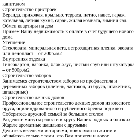
капиталом
Строительство пристроек
Веранда, прихожая, крыльцо, терраса, патио, навес, гараж,
котельная, летняя кухня, сарай, жилая комната, зимний сад.
Обмен квартиры на дом
Примем Вашу недвижимость к оплате в счет будущего нового
дома
Утепление
Стекловата, минеральная вата, ветрозащитная пленка, эковата
или пенопласт – от 200р./м2
Внутренняя отделка
Гипсокартон, вагонка, блок-хаус, чистый сруб или штукатурка
– от 500р./м2
Строительство заборов
Занимаемся строительством заборов из профнастила и
деревянных заборов (плетень, частокол, из бруса, штакетник,
шпалерные)
Строительство дачных домов
Профессиональное строительство дачных домов из клееного
бруса, оцилиндрованного и рубленного бревна под ключ
Соберитесь дружной семьей за большим столом
Разделите минуты радости в кругу Ваших родных и близких
Жарьте ароматные шашлыки с друзьями
Делитесь веселыми историями, новостями из жизни и
общайтесь только с теми, кто Вам приятен и дорог