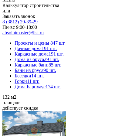
Калькулятор строительства
или
Заказать звонок
8 (3812) 29-39-29
Пн-вс 9:00-18:00
absolutmaster@list.ru
Проекты и цены
847 шт.
Дачные дома
191 шт.
Каркасные дома
191 шт.
Дома из бруса
291 шт.
Каркасные бани
85 шт.
Бани из бруса
90 шт.
Беседки
14 шт.
Горки
11 шт.
Дома Барнхаус
174 шт.
132
м2
площадь
действует скидка