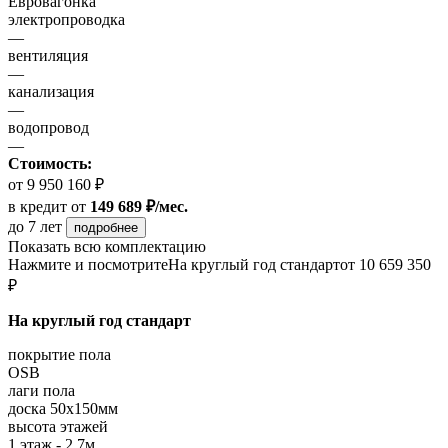
Евровагонка
электропроводка
—
вентиляция
—
канализация
—
водопровод
—
Стоимость:
от 9 950 160 ₽
в кредит
от
149 689 ₽/мес.
до 7 лет
подробнее
Показать всю комплектацию
Нажмите и посмотрите
На круглый год стандарт
от 10 659 350
₽
На круглый год стандарт
покрытие пола
OSB
лаги пола
доска 50х150мм
высота этажей
1 этаж - 2,7м