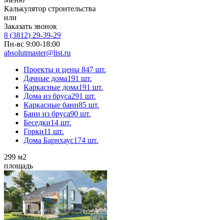
Калькулятор строительства
или
Заказать звонок
8 (3812) 29-39-29
Пн-вс 9:00-18:00
absolutmaster@list.ru
Проекты и цены
847 шт.
Дачные дома
191 шт.
Каркасные дома
191 шт.
Дома из бруса
291 шт.
Каркасные бани
85 шт.
Бани из бруса
90 шт.
Беседки
14 шт.
Горки
11 шт.
Дома Барнхаус
174 шт.
299
м2
площадь