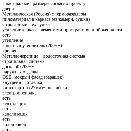
Пластиковые - размеры согласно проекту
двери
Металлическая (Россия) с терморазрывом
пиломатериал в каркасе (ев/камерн. сушки)
Строганный, тех.сушка
усиление каркаса элементами пространственной жесткости
есть
утепление
Плитный утеплитель (200мм)
кровля
Металлочерепица + водосточная система
стропильная система
доска 50х200мм
наружная отделка
OSB+мокрый фасад (барашек)
внутренняя отделка
Гипсокартон (25мм)+шпаклёвка
электропроводка
есть
вентиляция
есть
канализация
есть
водопровод
есть