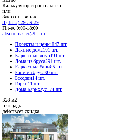
Калькулятор строительства
или
Заказать звонок
8 (3812) 29-39-29
Пн-вс 9:00-18:00
absolutmaster@list.ru
Проекты и цены
847 шт.
Дачные дома
191 шт.
Каркасные дома
191 шт.
Дома из бруса
291 шт.
Каркасные бани
85 шт.
Бани из бруса
90 шт.
Беседки
14 шт.
Горки
11 шт.
Дома Барнхаус
174 шт.
328
м2
площадь
действует скидка