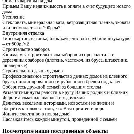
Обмен квартиры на дом
Примем Вашу недвижимость к оплате в счет будущего нового
дома
Утепление
Стекловата, минеральная вата, ветрозащитная пленка, эковата
или пенопласт – от 200р./м2
Внутренняя отделка
Гипсокартон, вагонка, блок-хаус, чистый сруб или штукатурка
– от 500р./м2
Строительство заборов
Занимаемся строительством заборов из профнастила и
деревянных заборов (плетень, частокол, из бруса, штакетник,
шпалерные)
Строительство дачных домов
Профессиональное строительство дачных домов из клееного
бруса, оцилиндрованного и рубленного бревна под ключ
Соберитесь дружной семьей за большим столом
Разделите минуты радости в кругу Ваших родных и близких
Жарьте ароматные шашлыки с друзьями
Делитесь веселыми историями, новостями из жизни и
общайтесь только с теми, кто Вам приятен и дорог
Живите счастливо в новом доме!
Наслаждайтесь каждой минутой, проведенной с семьей
Посмотрите наши построенные объекты