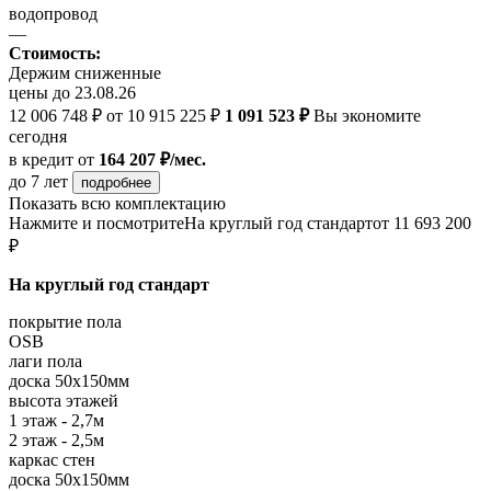
водопровод
—
Стоимость:
Держим сниженные
цены до 23.08.26
12 006 748 ₽
от 10 915 225 ₽
1 091 523 ₽
Вы экономите
сегодня
в кредит
от
164 207 ₽/мес.
до 7 лет
подробнее
Показать всю комплектацию
Нажмите и посмотрите
На круглый год стандарт
от 11 693 200
₽
На круглый год стандарт
покрытие пола
OSB
лаги пола
доска 50х150мм
высота этажей
1 этаж - 2,7м
2 этаж - 2,5м
каркас стен
доска 50х150мм