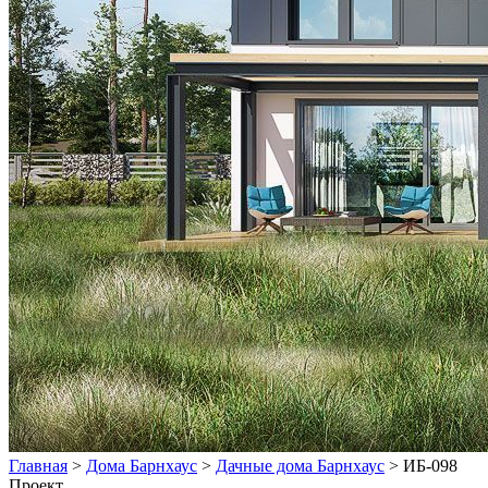
Главная
>
Дома Барнхаус
>
Дачные дома Барнхаус
>
ИБ-098
Проект