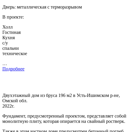
Дверь: металлическая с терморазрывом
В проекте:
Холл
Гостиная
Кухня
с/у
спальни
техническое
…
Подробнее
Двухэтажный дом из бруса 196 м2 в Усть-Ишимском р-не,
Омской обл.
2022г.
Фундамент, предусмотренный проектом, представляет собой
монолитную плиту, которая опирается на свайный ростверк.
Также в этом частном доме предусмотрен бетонный погреб.