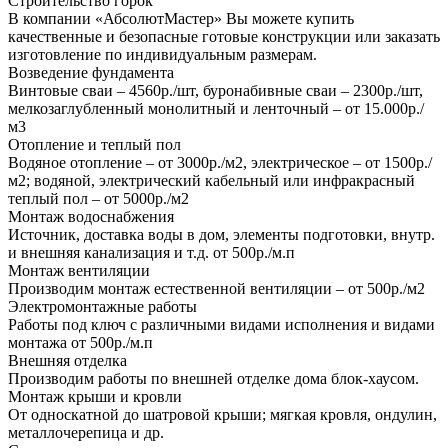
Строительство горок
В компании «АбсолютМастер» Вы можете купить
качественные и безопасные готовые конструкции или заказать
изготовление по индивидуальным размерам.
Возведение фундамента
Винтовые сваи – 4560р./шт, буронабивные сваи – 2300р./шт,
мелкозаглубленный монолитный и ленточный – от 15.000р./
м3
Отопление и теплый пол
Водяное отопление – от 3000р./м2, электрическое – от 1500р./
м2; водяной, электрический кабельный или инфракрасный
теплый пол – от 5000р./м2
Монтаж водоснабжения
Источник, доставка воды в дом, элементы подготовки, внутр.
и внешняя канализация и т.д. от 500р./м.п
Монтаж вентиляции
Производим монтаж естественной вентиляции – от 500р./м2
Электромонтажные работы
Работы под ключ с различными видами исполнения и видами
монтажа от 500р./м.п
Внешняя отделка
Производим работы по внешней отделке дома блок-хаусом.
Монтаж крыши и кровли
От односкатной до шатровой крыши; мягкая кровля, ондулин,
металлочерепица и др.